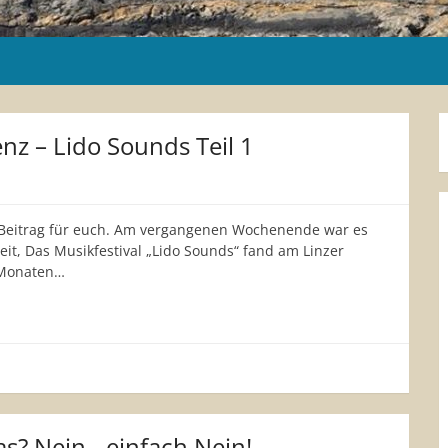
enz – Lido Sounds Teil 1
n Beitrag für euch. Am vergangenen Wochenende war es
it, Das Musikfestival „Lido Sounds“ fand am Linzer
n Monaten…
s? Nein,- einfach Nein!