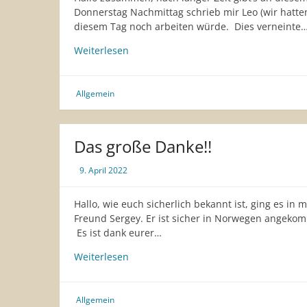
Donnerstag Nachmittag schrieb mir Leo (wir hatte
diesem Tag noch arbeiten würde. Dies verneinte
Besuch
Weiterlesen
eines
Verrückten
Allgemein
Das große Danke!!
9. April 2022
Hallo, wie euch sicherlich bekannt ist, ging es in
Freund Sergey. Er ist sicher in Norwegen angeko
Es ist dank eurer…
Das
Weiterlesen
große
Danke!!
Allgemein