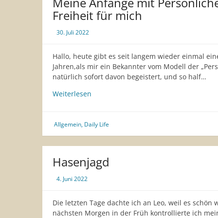
Meine Anfänge mit Persönlicher
Freiheit für mich
30. Juli 2022
Hallo, heute gibt es seit langem wieder einmal eine
Jahren,als mir ein Bekannter vom Modell der „Persö
natürlich sofort davon begeistert, und so half…
Meine
Weiterlesen
Anfänge
mit
Persönlicher
Allgemein
,
Daily Life
Assistenz
–
Ein
Hasenjagd
Stück
Freiheit
4. Juni 2022
für
mich
Die letzten Tage dachte ich an Leo, weil es schö
nächsten Morgen in der Früh kontrollierte ich me