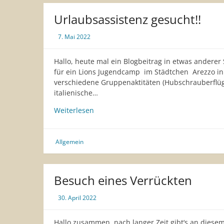
Fellow
Urlaubsassistenz gesucht!!
7. Mai 2022
Hallo, heute mal ein Blogbeitrag in etwas anderer
für ein Lions Jugendcamp im Städtchen Arezzo i
verschiedene Gruppenaktitäten (Hubschrauberflüge
italienische…
Urlaubsassistenz
Weiterlesen
gesucht!!
Allgemein
Besuch eines Verrückten
30. April 2022
Hallo zusammen, nach langer Zeit gibt‘s an diese