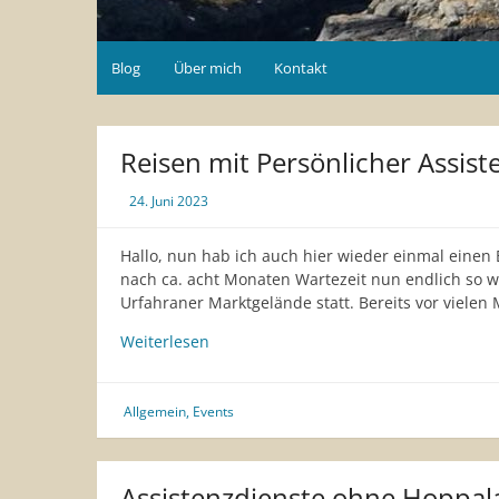
Blog
Über mich
Kontakt
Reisen mit Persönlicher Assist
24. Juni 2023
Hallo, nun hab ich auch hier wieder einmal eine
nach ca. acht Monaten Wartezeit nun endlich so we
Urfahraner Marktgelände statt. Bereits vor viele
Reisen
Weiterlesen
mit
Persönlicher
Assistenz
Allgemein
,
Events
–
Lido
Sounds
Assistenzdienste ohne Hoppala