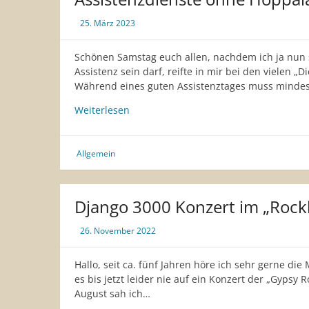
Teil
1
25. März 2023
Schönen Samstag euch allen, nachdem ich ja nun 
Assistenz sein darf, reifte in mir bei den vielen „
Während eines guten Assistenztages muss mindes
Assistenzdienste
Weiterlesen
ohne
Hoppalas?
Nein,-
Allgemein
einfach
Nein!
Django 3000 Konzert im „Rock
26. November 2022
Hallo, seit ca. fünf Jahren höre ich sehr gerne d
es bis jetzt leider nie auf ein Konzert der „Gypsy 
August sah ich…