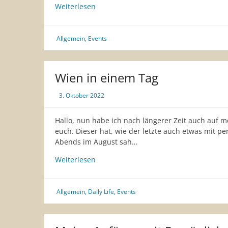
Django
Weiterlesen
3000
Konzert
im
Allgemein
,
Events
„Rockhouse“
Salzburg
Wien in einem Tag
3. Oktober 2022
Hallo, nun habe ich nach längerer Zeit auch auf m
euch. Dieser hat, wie der letzte auch etwas mit p
Abends im August sah…
Wien
Weiterlesen
in
einem
Tag
Allgemein
,
Daily Life
,
Events