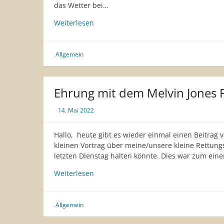
das Wetter bei…
Hasenjagd
Weiterlesen
Allgemein
Ehrung mit dem Melvin Jones 
14. Mai 2022
Hallo, heute gibt es wieder einmal einen Beitrag v
kleinen Vortrag über meine/unsere kleine Rettun
letzten Dienstag halten könnte. Dies war zum ein
Ehrung
Weiterlesen
mit
dem
Melvin
Allgemein
Jones