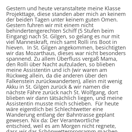
Gestern und heute veranstaltete meine Klasse
Projekttage, diese standen aber mich an keinem
der beiden Tagen unter keinem guten Omen.
Gestern fuhren wir mit einem nicht
behindertengerechten Schiff (5 Stufen beim
Eingang) nach St. Gilgen, so gelang es nur mit
viel Manneskraft, mich samt Rolli ins Boot in
hieven. In St. Gilgen angekommen, besichtigten
wir das Mozarthaus, dieses war nicht besonders
spannend. Zu allem Überfluss vergaß Mama,
den Rolli über Nacht aufzuladen, so blieben
meine Assistentin und ich (wir waren am
Rückweg allein, da die anderen über den
Falkenstein zurückwanderten), allein mit wenig
Akku in St. Gilgen zurück & wir namen die
nächste Fähre zurück nach St. Wolfgang, dort
blieben wir dann tätsächlich liegen, und meine
Assistentin musste mich schieben. Für heute
wäre eigentlich bei Schlechtwetter eine
Wanderung entlang der Bahntrasse geplant
gewesen. Nix da: Der Verantwortliche
entschied, weil es am Morgen nicht regnete,
dass wir das Schönwetterprogramm machen.