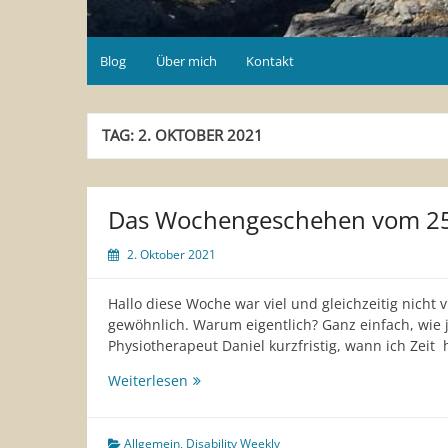
Blog
Über mich
Kontakt
TAG:
2. OKTOBER 2021
Das Wochengeschehen vom 25
2. Oktober 2021
Hallo diese Woche war viel und gleichzeitig nicht v
gewöhnlich. Warum eigentlich? Ganz einfach, wie
Physiotherapeut Daniel kurzfristig, wann ich Zeit 
Das
Weiterlesen
Wochengeschehen
vom
25.9-
Allgemein
,
Disability Weekly